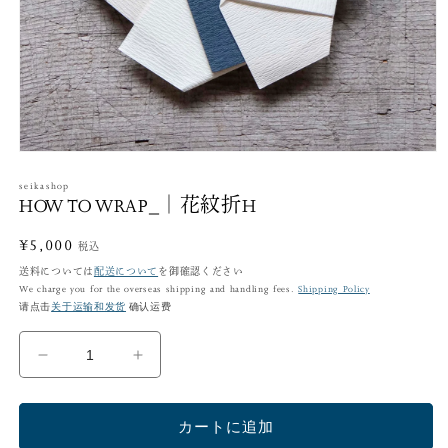
モ
ー
seikashop
ダ
HOW TO WRAP_｜花紋折H
ル
で
通
¥5,000
メ
税込
デ
常
送料については
配送について
を御確認ください
ィ
We charge you for the overseas shipping and handling fees.
Shipping Policy
価
ア
请点击
关于运输和发货
确认运费
格
(1)
を
開
HOW
HOW
く
TO
TO
WRAP_
WRAP_
カートに追加
｜
｜