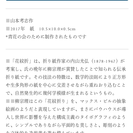
花
花
紋
紋
折
折
■
山本考志作
H
H
の
の
■
2017年 紙 10.5×10.0×0.5cm
数
数
*青花の会のために制作されたものです
量
量
を
を
減
増
■
「花紋折」は、折り紙作家の内山光弘（1878-1967）が
ら
や
考案し、氏の晩年に柳宗理が賞賛したことで知られる伝承
す
す
折り紙です。その技法の特徴は、数学的法則により正方形
や生多角形の紙を中心に交差させながら重ねおり込むこと
で、自然発生的に幾何学模様が生まれるというもの。
■
■
柳宗理はこの「花紋折り」を、マックス・ビルの抽象
絵画のようだと表現していますが、まさにバウハウスが導
入し世界に影響を与えた構成主義のタイポグラフィのよう
に、シンプルでありながら平面的な美しさと、彫刻のよう