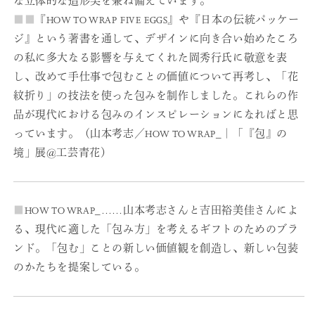
な立体的な造形美を兼ね備えています。
■
■
『HOW TO WRAP FIVE EGGS』や『日本の伝統パッケー
ジ』という著書を通して、デザインに向き合い始めたころ
の私に多大なる影響を与えてくれた岡秀行氏に敬意を表
し、改めて手仕事で包むことの価値について再考し、「花
紋折り」の技法を使った包みを制作しました。これらの作
品が現代における包みのインスピレーションになればと思
っています。（山本考志／HOW TO WRAP_｜「『包』の
境」展@工芸青花）
■
HOW TO WRAP_……山本考志さんと吉田裕美佳さんによ
る、現代に適した「包み方」を考えるギフトのためのブラ
ンド。「包む」ことの新しい価値観を創造し、新しい包装
のかたちを提案している。