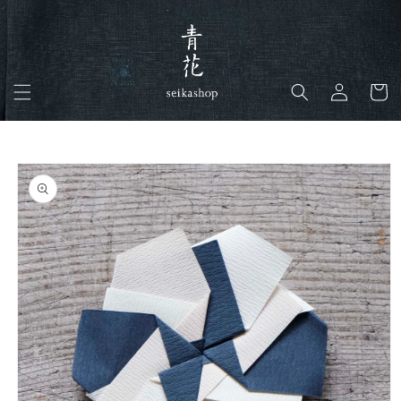
コンテ
ンツに
進む
ロ
カ
グ
ー
イ
ト
ン
商品情
報にス
キップ